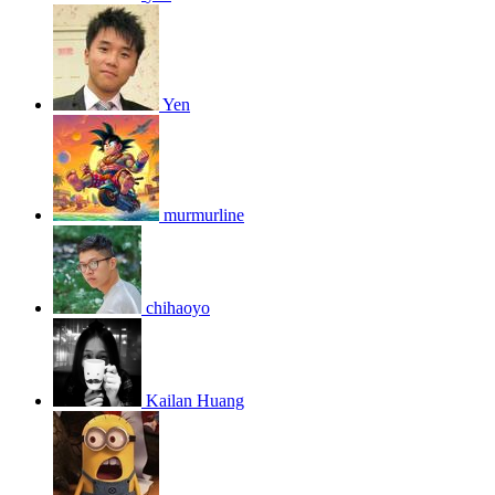
Yen
murmurline
chihaoyo
Kailan Huang