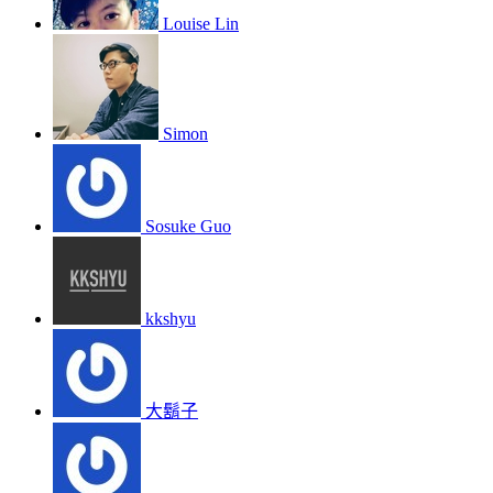
Louise Lin
Simon
Sosuke Guo
kkshyu
大鬍子